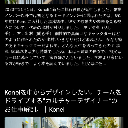
2023年11月1日。Konelに新たに執行役員が誕生しました。創業
メンバー以外では初となるボードメンバーに選ばれたのは、約1
年前にKonelに入社した湯浅祐佳。彼女の原動力や未来を見る視
点について、代表の出村が対話しました。 左：湯浅（話し
手）、右：出村（聞き手） 個性的で真面目なキャラクターはど
のように作られたのか 出村: いきなりだけど湯浅さん、かなり癖
のあるキャラクターだよね笑。どんな人生を送ってきたの？ 湯
浅: 家庭環境は少し特殊でしたね。私は三姉妹の長女で、祖父母
も一緒に暮らしていて、家政婦さんもいました。学校より家にい
る方が好きで、よく本を読んでいました。祖父母に色
...
Konelを中からデザインしたい。チームを
ドライブする“カルチャーデザイナー”の
お仕事解剖。｜Konel