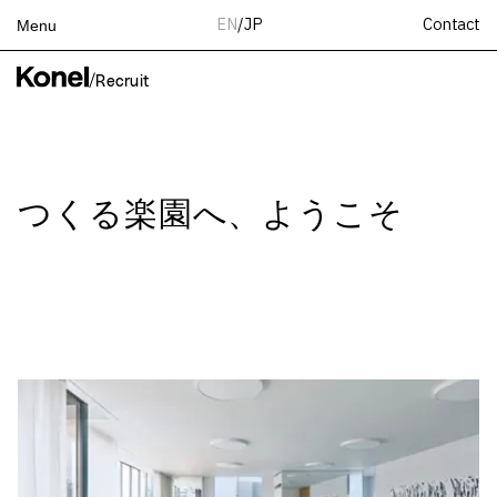
Contact
EN
/
JP
Menu
Top
/
Recruit
Works
Services
Teams
つくる楽園へ、ようこそ
About
People
News
Recruit
Contact