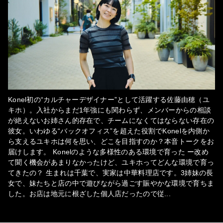
Konel初の“カルチャーデザイナー”として活躍する佐藤由穂（ユ
キホ）。入社からまだ1年強にも関わらず、メンバーからの相談
が絶えないお姉さん的存在で、チームになくてはならない存在の
彼女。いわゆる“バックオフィス”を超えた役割でKonelを内側か
ら支えるユキホは何を思い、どこを目指すのか？本音トークをお
届けします。 Konelのような多様性のある環境で育った ー改め
て聞く機会があまりなかったけど、ユキホってどんな環境で育っ
てきたの？ 生まれは千葉で、実家は中華料理店です。3姉妹の長
女で、妹たちと店の中で遊びながら過ごす賑やかな環境で育ちま
した。お店は地元に根ざした個人店だったので従
...