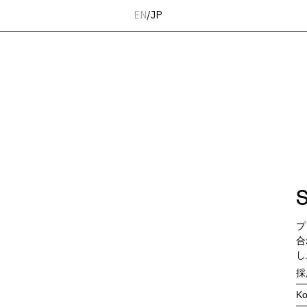
EN
/
JP
S
プ
合
し
採
K