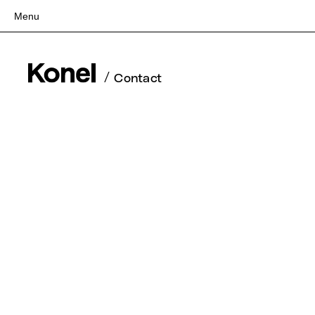
Menu
Top
Works
/
Contact
Services
Teams
About
People
News
Recruit
Contact