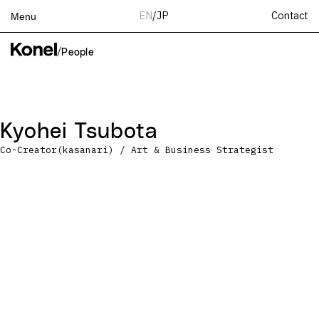
Contact
EN
/
JP
Menu
Top
/
People
Works
Services
Teams
Kyohei Tsubota
About
Co-Creator(kasanari) / Art & Business Strategist
People
News
Recruit
Contact