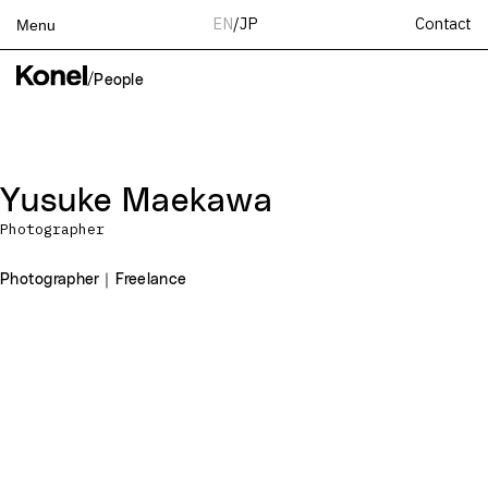
Contact
EN
/
JP
Menu
Top
/
People
Works
Services
Teams
Yusuke Maekawa
About
Photographer
People
News
Photographer｜Freelance
Recruit
Contact