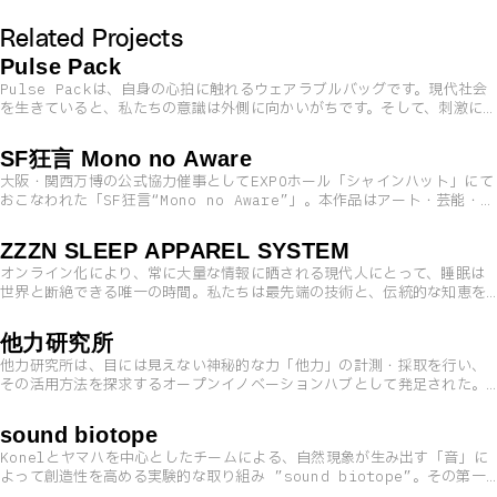
Related Projects
Pulse Pack
Pulse Packは、自身の心拍に触れるウェアラブルバッグです。現代社会
を生きていると、私たちの意識は外側に向かいがちです。そして、刺激に
反応し続け過敏になった意識は、私たちの感情や健康に影響を与えるよう
になっています。この外に向いてしまった意識を内側、つまり「自分自
SF狂言 Mono no Aware
身」へと向けるために生み出されたのが、このPulse Packです。
大阪・関西万博の公式協力催事としてEXPOホール「シャインハット」にて
おこなわれた「SF狂言“Mono no Aware”」。本作品はアート・芸能・フ
ァッション・デザイン・音楽・ゲームの分野を横断し、伝統から新しい表
現を生み出すことに挑んだ。Konelは会場内のプロジェクションによるリ
ZZZN SLEEP APPAREL SYSTEM
アルタイム映像演出を担当した。
オンライン化により、常に大量な情報に晒される現代人にとって、睡眠は
世界と断絶できる唯一の時間。私たちは最先端の技術と、伝統的な知恵を
組み合わせ、身体に一番近い“衣服”から、パーソナルに眠りを持ち運べる
新しい睡眠システムを提案します。
他力研究所
他力研究所は、目には見えない神秘的な力「他力」の計測・採取を行い、
その活用方法を探求するオープンイノベーションハブとして発足された。
他力の正体を解き明かし、現代の産業へ応用する手段を研究している。
sound biotope
Konelとヤマハを中心としたチームによる、自然現象が生み出す「音」に
よって創造性を高める実験的な取り組み ”sound biotope”。その第一
弾として、虎ノ門ヒルズにオープンした知的興奮と創造性にフォーカスを