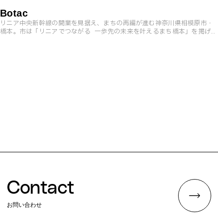
当てた新業態の書店・magmabooks内にあるmagma loungeに設置。
Botac
リニア中央新幹線の開業を見据え、まちの再編が進む神奈川県相模原市・
橋本。市は「リニアでつながる 一歩先の未来を叶えるまち橋本」を掲げ、
駅とまちを一体で整備していく構想を打ち出している。 そんな未来を見据
えるなかで始動したのが、京王電鉄、グリーンディスプレイ、Konelによ
る共同プロジェクト「Botac（ボタック）」。植物発電を活用し、駅
を“市民が関わることで変化する環境”として捉え直す試み。 橋本を〈未
来の実験場〉へと変えていく、象徴的なプロジェクトである。
Contact
お問い合わせ