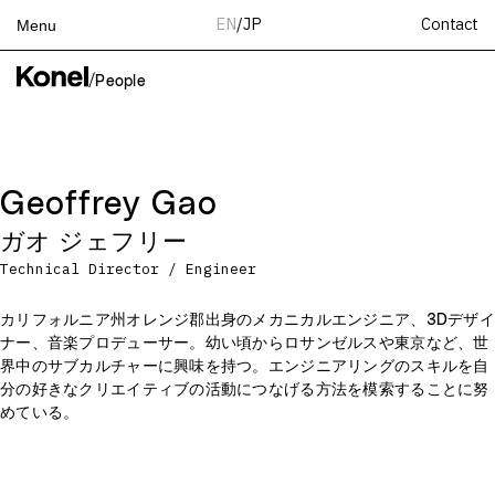
Contact
EN
/
JP
Menu
Top
/
People
Works
Services
Teams
Geoffrey Gao
About
ガオ ジェフリー
People
Technical Director / Engineer
News
Recruit
カリフォルニア州オレンジ郡出身のメカニカルエンジニア、3Dデザイ
ナー、音楽プロデューサー。幼い頃からロサンゼルスや東京など、世
Contact
界中のサブカルチャーに興味を持つ。エンジニアリングのスキルを自
分の好きなクリエイティブの活動につなげる方法を模索することに努
めている。