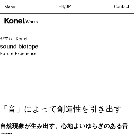
Contact
EN
/
JP
Menu
Top
/
Works
Works
ヤマハ , Konel
Services
sound biotope
Teams
Future Experience
About
People
News
Recruit
Contact
「音」によって創造性を引き出す
自然現象が生み出す、心地よいゆらぎのある音