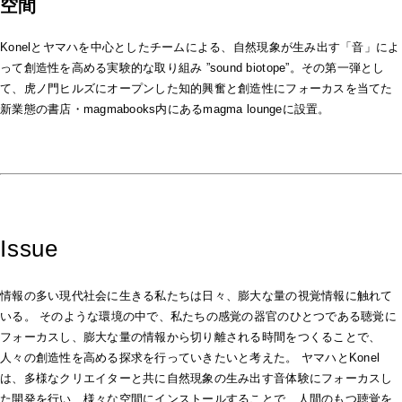
空間
Konelとヤマハを中心としたチームによる、自然現象が生み出す「音」によ
って創造性を高める実験的な取り組み ”sound biotope”。その第一弾とし
て、虎ノ門ヒルズにオープンした知的興奮と創造性にフォーカスを当てた
新業態の書店・magmabooks内にあるmagma loungeに設置。
Issue
情報の多い現代社会に生きる私たちは日々、膨大な量の視覚情報に触れて
いる。 そのような環境の中で、私たちの感覚の器官のひとつである聴覚に
フォーカスし、膨大な量の情報から切り離される時間をつくることで、
人々の創造性を高める探求を行っていきたいと考えた。 ヤマハとKonel
は、多様なクリエイターと共に自然現象の生み出す音体験にフォーカスし
た開発を行い、様々な空間にインストールすることで、人間のもつ聴覚を