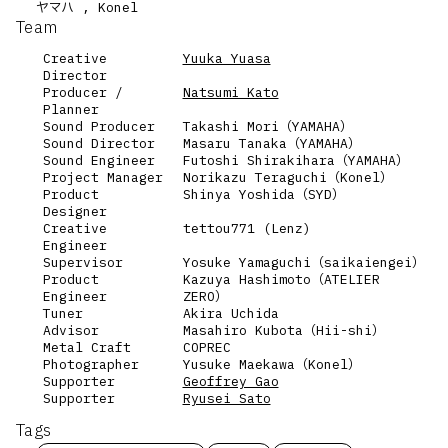
ヤマハ , Konel
Team
Creative
Yuuka Yuasa
Director
Producer /
Natsumi Kato
Planner
Sound Producer
Takashi Mori（YAMAHA）
Sound Director
Masaru Tanaka（YAMAHA）
Sound Engineer
Futoshi Shirakihara（YAMAHA）
Project Manager
Norikazu Teraguchi（Konel）
Product
Shinya Yoshida（SYD）
Designer
Creative
tettou771 (Lenz)
Engineer
Supervisor
Yosuke Yamaguchi（saikaiengei）
Product
Kazuya Hashimoto（ATELIER
Engineer
ZERO）
Tuner
Akira Uchida
Advisor
Masahiro Kubota（Hii-shi）
Metal Craft
COPREC
Photographer
Yusuke Maekawa（Konel）
Supporter
Geoffrey Gao
Supporter
Ryusei Sato
Tags