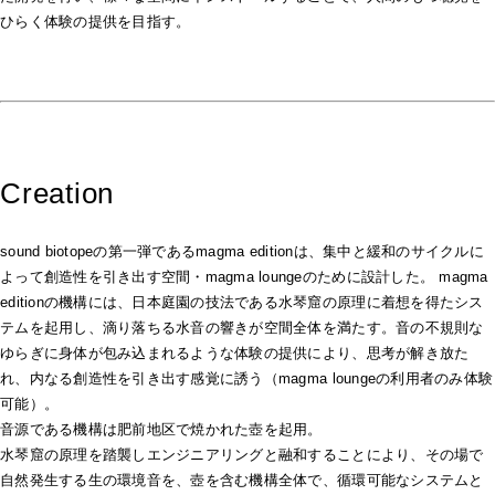
ひらく体験の提供を目指す。
Creation
sound biotopeの第一弾であるmagma editionは、集中と緩和のサイクルに
よって創造性を引き出す空間・magma loungeのために設計した。 magma
editionの機構には、日本庭園の技法である水琴窟の原理に着想を得たシス
テムを起用し、滴り落ちる水音の響きが空間全体を満たす。音の不規則な
ゆらぎに身体が包み込まれるような体験の提供により、思考が解き放た
れ、内なる創造性を引き出す感覚に誘う（magma loungeの利用者のみ体験
可能）。
音源である機構は肥前地区で焼かれた壺を起用。
水琴窟の原理を踏襲しエンジニアリングと融和することにより、その場で
自然発生する生の環境音を、壺を含む機構全体で、循環可能なシステムと