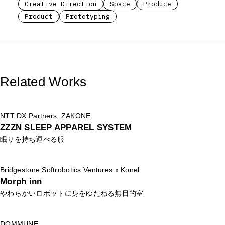
Creative Direction
Space
Produce
Product
Prototyping
Related Works
NTT DX Partners, ZAKONE
ZZZN SLEEP APPAREL SYSTEM
眠りを持ち運べる服
Bridgestone Softrobotics Ventures x Konel
Morph inn
やわらかいロボットに身をゆだねる無目的室
DOMMUNE