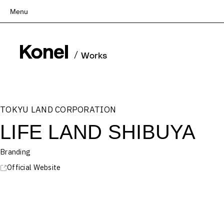
Menu
Top
Works
/
Works
Services
Teams
About
TOKYU LAND CORPORATION
People
LIFE LAND SHIBUYA
News
Recruit
Branding
Contact
Official Website