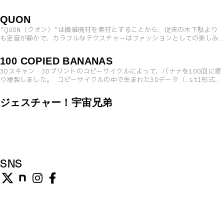
ホからアップロードするだけで、ビデオレターが届き、専用マシンで再生
Aureoleグループ（親会社：三谷産業）によるナショナルキャンペーンと
することができる。
して実施され、「日越外交関係樹立50周年」の記念プロジェクトにも採択
QUON
されている。
"QUON（クオン）"は繊維廃材を素材とすることから、従来の木下駄より
も足音が静かで、カラフルなテクスチャーはファッションとしての楽しみ
を拡張する。また、すり減った歯を交換できる構造で作られており、履き
続けることで繊維リサイクル率向上に貢献していく。
100 COPIED BANANAS
3Dスキャン・3Dプリントのコピーサイクルによって、バナナを100回に渡
り複製しました。 コピーサイクルの中で生まれた3Dデータ（.stl形式）
をNFTとして販売し、それぞれのコピーについた固有の価値を比較する実
験的プロジェクトです。
ジェスチャー！宇宙兄弟
SNS