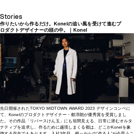
Stories
作りたいから作るだけ。Konelの追い風を受けて進むプ
ロダクトデザイナーの頭の中。｜Konel
先日開催されたTOKYO MIDTOWN AWARD 2023 デザインコンペに
て、Konelのプロダクトデザイナー・都淳朗が優秀賞を受賞しまし
た。その作品「リバースけん玉」にも垣間見える、日常に潜むオルタ
ナティブを追求し、作るために越境しまくる都は、どこかKonelを象
徴する存在でもあります。入社3年目、根っからの“作る人”が今思うこ