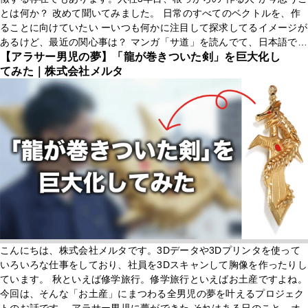
とは何か？ 改めて聞いてみました。 日常のすべてのベクトルを、作
ることに向けていたい ーいつも何かに注目して探求してるイメージが
あるけど、最近の関心事は？ マンガ「サ道」を読んでて、日本語では
風の名前が2000種類あるって知ったんですよ。2000種
【アラサー男児の夢】「龍が巻きついた剣」を巨大化し
てみた｜株式会社メルタ
こんにちは、株式会社メルタです。3Dデータや3Dプリンタを使って
いろいろな仕事をしており、社員を3Dスキャンして胸像を作ったりし
ています。 秋といえば修学旅行。修学旅行といえばお土産ですよね。
今回は、そんな「お土産」にまつわる全男児の夢を叶えるプロジェク