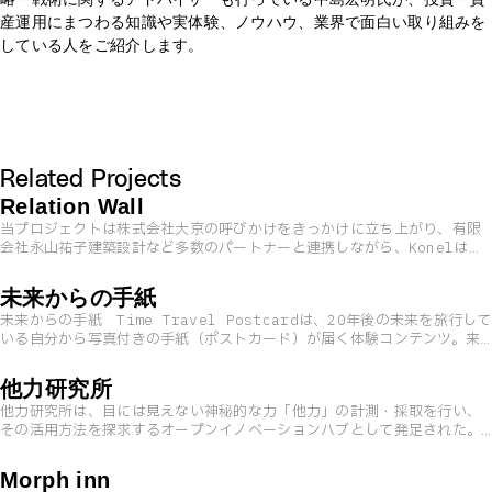
産運用にまつわる知識や実体験、ノウハウ、業界で面白い取り組みを
している人をご紹介します。
Related Projects
Relation Wall
当プロジェクトは株式会社大京の呼びかけをきっかけに立ち上がり、有限
会社永山祐子建築設計など多数のパートナーと連携しながら、Konelはク
リエイティブパートナーとして、壁本体の設計・生産、駆動機構のプロト
タイピング、およびOfficial Websiteの制作を担当しました。 ※以下
未来からの手紙
の本文および写真については、株式会社大京Official Website「THE
未来からの手紙 Time Travel Postcardは、20年後の未来を旅行して
LIONS」サイト内「Relation Wall - THE LIONS 2030
いる自分から写真付きの手紙（ポストカード）が届く体験コンテンツ。来
PROJECT」ページより転載
局者は筐体の前で①名前 ②年齢 ③将来の夢 ④写真の4項目を入力するだ
け。AIが「夢を叶え、未来の世界で旅行をする自分」を描き出し、20年後
他力研究所
の旅先から届くポストカードを生成・印刷される。
他力研究所は、目には見えない神秘的な力「他力」の計測・採取を行い、
その活用方法を探求するオープンイノベーションハブとして発足された。
他力の正体を解き明かし、現代の産業へ応用する手段を研究している。
Morph inn