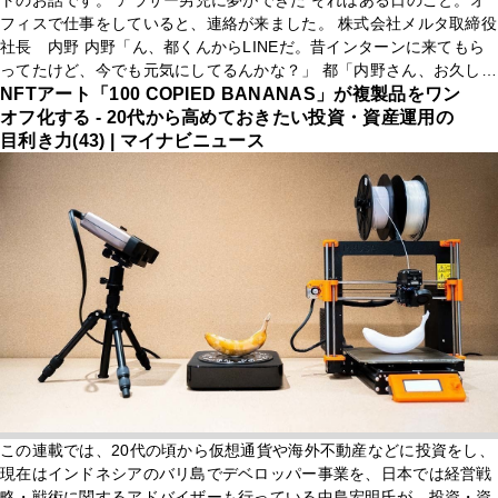
トのお話です。 アラサー男児に夢ができた それはある日のこと。オ
フィスで仕事をしていると、連絡が来ました。 株式会社メルタ取締役
社長 内野 内野「ん、都くんからLINEだ。昔インターンに来てもら
ってたけど、今でも元気にしてるんかな？」 都「内野さん、お久しぶ
りです。夢、叶えてますか？」 内野「久々の連絡がコレ…？ 変な勧
NFTアート「100 COPIED BANANAS」が複製品をワン
誘
オフ化する - 20代から高めておきたい投資・資産運用の
目利き力(43) | マイナビニュース
この連載では、20代の頃から仮想通貨や海外不動産などに投資をし、
現在はインドネシアのバリ島でデベロッパー事業を、日本では経営戦
略・戦術に関するアドバイザーも行っている中島宏明氏が、投資・資