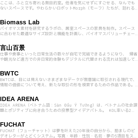
ここは、ふと立ち寄れる無目的室。他者を気にせずにすごせる、なんでも
ないスペースです。やわらかいロボットMorph（モーフ）たちが、訪れる
人をむかえます。そのままのあなたをゆだねにきて下さい。
Biomass Lab
バイオマス素材を研究するラボの、居室スペースの家具を制作。スペース
に合わせた最適なサイズ設計と機能を計画し、バイオマスバリューチェー
ンの実現に向けたコミュニケーションを促す工夫を施した。
言山百景
仕事や食事といった日常生活の数々が自宅で完結できるようになり、 帰省
や観光など遠方での非日常的体験もデジタルに代替される流れは加速して
いくかもしれない。 物理的な移動が減ることにより “人と地域とのつな
がり” が希薄化していく未来に、新たな関係性の形を問いかける。 神社
BWTC
の絵馬、美術館や飲食店に置かれたノートにメッセージを残し、地域に自
BWTCは、目には見えないさまざまなデータが無意識に取引される現代で、
己の存在を刻み残したことはあるだろうか。 時を経てその地を訪れ、過去
情報の価値について考え、新たな取引の形を模索するための作品である。
の自分が地域に残した言葉から、地域とのつながりをほのかに感じる。 そ
来場者から実際に脳波データを買い取り、そのデータ群から独自のアルゴ
んなノスタルジックな体験を、デジタル時代のテクノロジーを用いて再構
リズムを用いて絵画を生成し、展示・販売を行う。2022年に千代田アーツ
築。あなたがスマートフォンに文字を打ち込むと、その言葉が遠く離れた
IDEA ARENA
3331を会場としてプロジェクトがスタートし、1,000名を超える来場者か
町に切り出され舞い降りることで、あなたの言葉がその地域に新しい魅力
IDEA ARENA（ベトナム語：Sàn Đấu Ý Tưởng）は、ベトナムの社会課
ら脳波を買い取っている。
や文化を生み出す。 言葉と景色の組み合わせは百者百様。 願い、祈り、
題とポジティブに向き合うための投票型アイデアバトル。 KOL率いる2つ
告白、ぼやき、メモ、だじゃれ。独り言からメッセージまで、自由な言葉
のチームが提案する、社会問題を解決するための未来プロダクトに対し
とつくる新たな景色。 人と地域を言葉でつなぎ、新たな関係性を産み落と
て、市民は投票で参加することができる。投票は4週連続に渡ってホーチミ
すプロジェクト。
FUCHAT
ン市で開催され、イオン内の投票ブース、特設WEBサイト、Facebookを
FUCHAT（フューチャット）は夢を叶えた20年後の自分から、励ましのビ
通じて行われた。結果、合計3万票を超える投票が集まり、地元企業からコ
デオレターがとどくシステム。写真・年齢・性別・名前・夢の5項目をスマ
ラボの問い合わせもあった。 本プロジェクトは、ベトナムを拠点とする