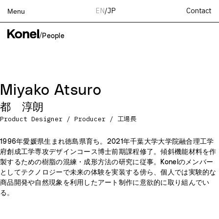
Contact
EN
/
JP
Menu
Top
/
People
Works
Services
Teams
Miyako Atsuro
About
都 淳朗
People
Product Designer / Producer / 工場長
News
Recruit
1996年愛媛県生まれ徳島県育ち。2021年千葉大学大学院融合理工学
府創成工学専攻デザインコース博士前期課程修了。傾斜機能材料を作
Contact
製するための樹脂の混練・成形方法の研究に従事。Konelのメンバー
としてテクノロジーで未来の体験を実装する傍ら、個人では実験的な
商品開発や自然現象を利用したアート制作に意欲的に取り組んでい
る。