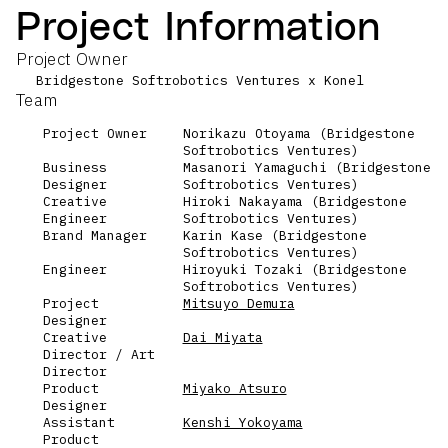
Project Information
Project Owner
Bridgestone Softrobotics Ventures x Konel
Team
Project Owner
Norikazu Otoyama (Bridgestone
Softrobotics Ventures)
Business
Masanori Yamaguchi (Bridgestone
Designer
Softrobotics Ventures)
Creative
Hiroki Nakayama (Bridgestone
Engineer
Softrobotics Ventures)
Brand Manager
Karin Kase (Bridgestone
Softrobotics Ventures)
Engineer
Hiroyuki Tozaki (Bridgestone
Softrobotics Ventures)
Project
Mitsuyo Demura
Designer
Creative
Dai Miyata
Director / Art
Director
Product
Miyako Atsuro
Designer
Assistant
Kenshi Yokoyama
Product