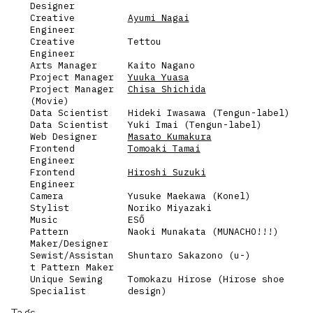
Designer
Creative
Ayumi Nagai
Engineer
Creative
Tettou
Engineer
Arts Manager
Kaito Nagano
Project Manager
Yuuka Yuasa
Project Manager
Chisa Shichida
(Movie)
Data Scientist
Hideki Iwasawa (Tengun-label)
Data Scientist
Yuki Imai (Tengun-label)
Web Designer
Masato Kumakura
Frontend
Tomoaki Tamai
Engineer
Frontend
Hiroshi Suzuki
Engineer
Camera
Yusuke Maekawa (Konel)
Stylist
Noriko Miyazaki
Music
ESŐ
Pattern
Naoki Munakata (MUNACHO!!!)
Maker/Designer
Sewist/Assistan
Shuntaro Sakazono (u-)
t Pattern Maker
Unique Sewing
Tomokazu Hirose (Hirose shoe
Specialist
design)