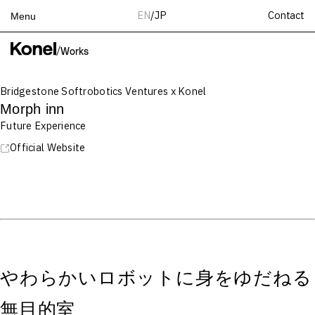
Contact
EN
/
JP
Menu
Top
/
Works
Works
Bridgestone Softrobotics Ventures x Konel
Services
Morph inn
Teams
Future Experience
About
Official Website
People
News
Recruit
Contact
やわらかいロボットに身をゆだねる
無目的室