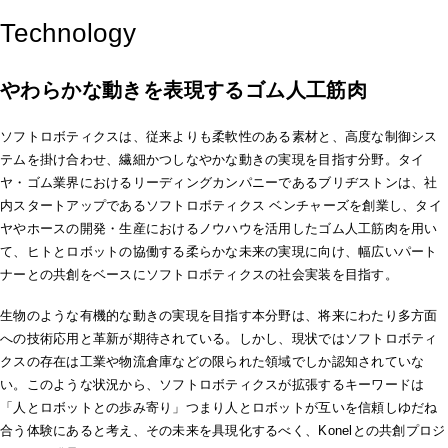
Technology
やわらかな動きを表現するゴム人工筋肉
ソフトロボティクスは、従来よりも柔軟性のある素材と、高度な制御シス
テムを掛け合わせ、繊細かつしなやかな動きの実現を目指す分野。タイ
ヤ・ゴム業界におけるリーディングカンパニーであるブリヂストンは、社
内スタートアップであるソフトロボティクス ベンチャーズを創業し、タイ
ヤやホースの開発・生産におけるノウハウを活用したゴム人工筋肉を用い
て、ヒトとロボットの協働する柔らかな未来の実現に向け、幅広いパート
ナーとの共創をベースにソフトロボティクスの社会実装を目指す。
生物のような有機的な動きの実現を目指す本分野は、将来にわたり多方面
への技術応用と革新が期待されている。しかし、現状ではソフトロボティ
クスの存在は工業や物流倉庫などの限られた領域でしか認知されていな
い。このような状況から、ソフトロボティクスが拡張するキーワードは
「人とロボットとの歩み寄り」つまり人とロボットが互いを信頼しゆだね
合う体験にあると考え、その未来を具現化するべく、Konelとの共創プロジ