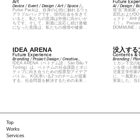
を描く！」 Presente
Art
Future Expe
Device / Event / Design / Art / Space /
AI / Design / B
宇川 直宏
Pulse Packは、自身の心拍に触れるウェ
現“在”美術家
Prototyping / Product
/ Device / Art 
アラブルバッグです。現代社会を生きて
宏氏およびDO
いると、私たちの意識は外側に向かいが
ェクト「AI中
ちです。そして、刺激に反応し続け過敏
く！』 Presented by 宇川 直宏 &
になった意識は、私たちの感情や健康に
DOMMUNE」
影響を与えるようになっています。この
ーとして参画
外に向いてしまった意識を内側、つまり
ルツインとな
「自分自身」へと向けるために生み出さ
ーによる身体
れたのが、このPulse Packです。
能性を提示する。 ※助成：アー
IDEA ARENA
没入する
シル｜2025
成、DIG SHI
Future Experience
Contents &
ログラム
Branding / Project Design / Creative
Branding / Pla
IDEA ARENA（ベトナム語：Sàn Đấu Ý
ミカン下北の
Direction / Art Direction / Plan / Web /
Event / Communication Design / Front-
Tưởng）は、ベトナムの社会課題とポジ
ンを使った映
end / Design / Space / Produce /
ティブに向き合うための投票型アイデア
児童文学作家
Prototyping / Product
バトル。 KOL率いる2つのチームが提案
に、一風変わ
する、社会問題を解決するための未来プ
実装した。当
ロダクトに対して、市民は投票で参加す
グッズ、下北
ることができる。投票は4週連続に渡って
ンク、原作絵
ホーチミン市で開催され、イオン内の投
で作品に最大
票ブース、特設WEBサイト、Facebook
おこなってい
を通じて行われた。結果、合計3万票を超
える投票が集まり、地元企業からコラボ
の問い合わせもあった。 本プロジェクト
は、ベトナムを拠点とするAureoleグルー
プ（親会社：三谷産業）によるナショナ
Top
ルキャンペーンとして実施され、「日越
Works
外交関係樹立50周年」の記念プロジェク
トにも採択されている。
Services