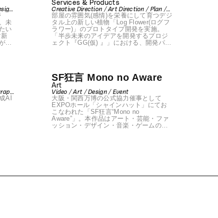
Services & Products
esign
Creative Direction / Art Direction / Plan /
帯
部屋の雰囲気(感情)を栄養にして育つデジ
Copywrite / Event / Communication
Design / Back-end / Front-end / Design /
、未
タル上の新しい植物「Log Flower(ログフ
Art / Space / Produce / Prototyping
たい
ラワー)」のプロトタイプ開発を実施。
す新
「半歩未来のアイデアを開発するプロジ
が検
ェクト『GG(仮) 』」における、開発パー
ブ・
トナーとして参画した。
て、新
ち上
で
g
SF狂言 Mono no Aware
後押
「砂バ
Art
アー
graph
Video / Art / Design / Event
表現
AI
大阪・関西万博の公式協力催事として
nt /
EXPOホール「シャインハット」にてお
こなわれた「SF狂言“Mono no
Aware”」。本作品はアート・芸能・ファ
ッション・デザイン・音楽・ゲームの分
野を横断し、伝統から新しい表現を生み
出すことに挑んだ。Konelは会場内のプロ
ジェクションによるリアルタイム映像演
出を担当した。