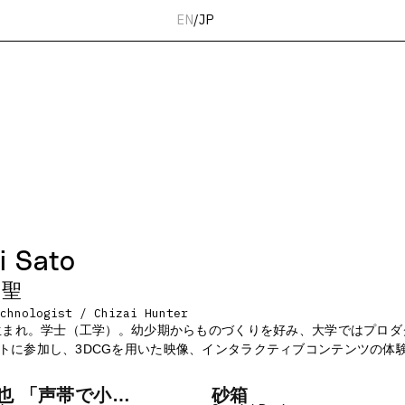
EN
/
JP
i Sato
隆聖
chnologist / Chizai Hunter
京生まれ。学士（工学）。幼少期からものづくりを好み、大学ではプロダク
トに参加し、3DCGを用いた映像、インタラクティブコンテンツの体
昌也 「声帯で小説
砂箱