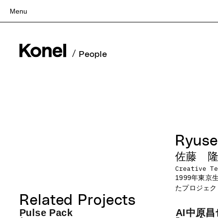
Menu
Top
Works
/
People
Services
Teams
About
People
News
Ryuse
Recruit
Contact
佐藤 
Creative Te
1999年東
たプロジェク
Related Projects
Pulse Pack
AI中原