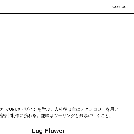
Contact
ト/UI/UXデザインを学ぶ。入社後は主にテクノロジーを用い
験設計/制作に携わる。趣味はツーリングと銭湯に行くこと。
Log Flower