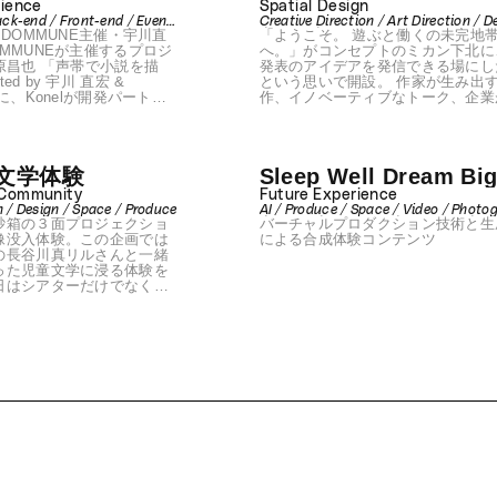
d by
rience
Spatial Design
ack-end / Front-end / Event
Creative Direction / Art Direction / D
 & DOMMUNE
／DOMMUNE主催・宇川直
「ようこそ。 遊ぶと働くの未完地
Direction
/ Space / Produce
MMUNEが主催するプロジ
へ。」がコンセプトのミカン下北に
原昌也 「声帯で小説を描
発表のアイデアを発信できる場にし
という思いで開設。 作家が生み出
に、Konelが開発パートナ
作、イノベーティブなトーク、企業
。 作家・中原昌也のデジタ
証中のプロトタイプ、実験的なライ
るAIを構築し、テクノロジ
パフォーマンス。 ジャンルを超え
性の拡張と新たな創作の可
たな体験が「砂箱」のステージで打
ツカウン
げられ、誰もが発表者になることが
文学体験
Sleep Well Dream Bi
年度 ライフウィズアート助
き、誰もが未知と遭遇できることを
BUYA 2026 オフィシャルプ
しする空間。 またメタバース空間
 Community
Future Experience
ース」を併設することで、デジタル
n / Design / Space / Produce
AI / Produce / Space / Video / Photo
トやインスタレーション展示など、
砂箱の３面プロジェクショ
バーチャルプロダクション技術と生成
/ Design / Front-end / Back-end / Eve
の可能性の拡張も可能。
PR
像没入体験。この企画では
による合成体験コンテンツ
の長谷川真リルさんと一緒
った児童文学に浸る体験を
日はシアターだけでなく、
沢の役者による朗読、ドリ
の描き下ろしのイラストま
まで没入できる体験実装を
る。