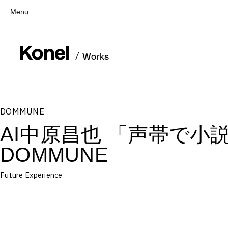
Menu
Top
Works
/
Works
Services
Teams
About
DOMMUNE
People
AI中原昌也 「声帯で小説を描
News
Recruit
DOMMUNE
Contact
Future Experience