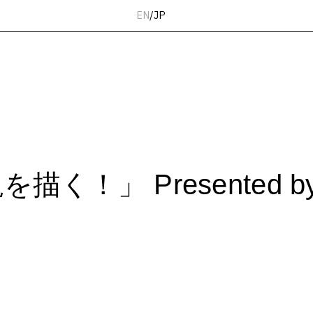
EN
/
JP
く！」 Presented b