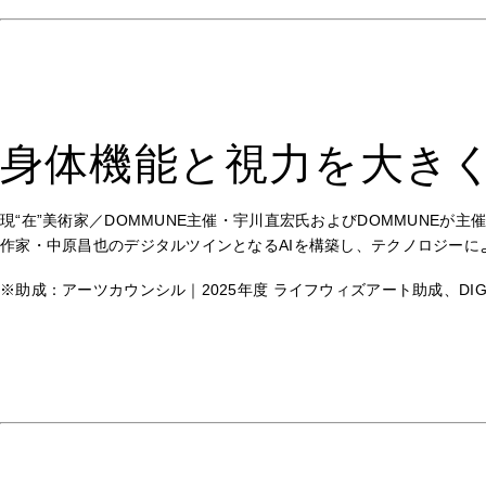
身体機能と視力を大きく
現“在”美術家／DOMMUNE主催・宇川直宏氏およびDOMMUNEが主催する
作家・中原昌也のデジタルツインとなるAIを構築し、テクノロジー
※助成：アーツカウンシル｜2025年度 ライフウィズアート助成、DIG S