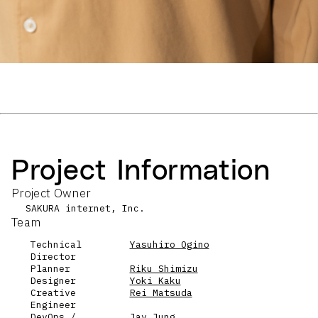
Project Information
Project Owner
SAKURA internet, Inc.
Team
Technical
Yasuhiro Ogino
Director
Planner
Riku Shimizu
Designer
Yoki Kaku
Creative
Rei Matsuda
Engineer
DevOps /
Jay Jung