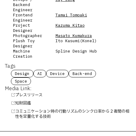
Backend
Engineer
Frontend
Tamai Tomoaki
Engineer
Project
Kazuma Kitao
Designer
Photographer
Masato Kumakura
Plush Toy
Ito Kasumi(Konel)
Designer
Machine
Spline Design Hub
Creation
Tags
Design
AI
Device
Back-end
Space
Media Link:
プレスリリース
知財図鑑
コミュニケーション時の行動リズムのシンクロ率から２者間の相
性を定量化する技術