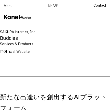
Contact
EN
/
JP
Menu
Top
/
Works
Works
SAKURA internet, Inc.
Services
Buddies
Teams
Services & Products
About
Official Website
People
News
Recruit
Contact
新たな出逢いを創出するAIプラット
フォーム