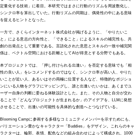
定量化する技術」に着目。本研究ではまさに行動のリズムを周波数化し、
シンクロ率を算出していた。行動リズムの同期は、偶発性の中にある意味
を捉えるヒントとなった。
一方で、さくらインターネット株式会社が掲げるように、「やりたいこ
と」による意志の方向性と、「できること」によるスキルの補完性も、共
創の出発点として重要である。言語化された意思とスキルの一致や補完関
係は、ベクトル空間における距離としてAIが得意とする分野でもある。
本プロジェクトでは、「押し付けられる出逢い」を否定する意味でも「相
性の良い人」をレコメンドするのではなく、シンクロ率が高い人、やりた
いことが近い人、あるいはその両極に位置する人など、特徴的なポジショ
ンにいる人物をグラフにマッピングし、誰と出逢いたいかは、あくまでユ
ーザー自身の判断に委ねる体験設計とした。また、その人物と自分が交わ
ることで「どんなプロジェクトが生まれるか」のアイデアを、LLMに発想
させることで、出逢いの可能性を具体的な創造へとつなげている。
Blooming Campに参画する多様なコミュニティメンバーを示すためにも、
バリエーション豊かなキャラクター「Buddies」をデザイン。これらのキャ
ラクターは、輪郭、表情、配色などの組み合わせによって構成され、1000