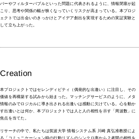
バーやフィルターバブルといった問題に代表されるように、情報閉塞が起
こり、思考や関係の幅が狭くなっていくリスクが高まっている。本プロジ
ェクトでは出会いのきっかけとアイデア創出を実現するための実証実験と
して立ち上がった。
Creation
本プロジェクトではセレンディピティ（偶発的な出逢い）に注目し、その
価値を再構築する試みから始まった。マッチングサービスのように、メタ
情報のみでロジカルに導き出される出逢いは感動に欠けている。心を動か
す出逢いとは何か、本プロジェクトでは人と人の相性を示す「周波数」に
焦点を当てた。
リサーチの中で、私たちは筑波大学 情報システム系 川崎 真弘准教授によ
る「コミュニケーション時の行動リズムのシンクロ率から２者間の相性を