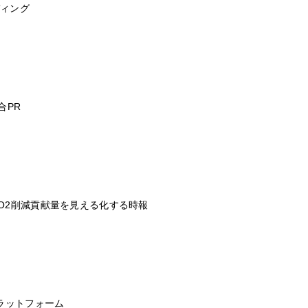
ディング
合PR
.）
O2削減貢献量を見える化する時報
ラットフォーム