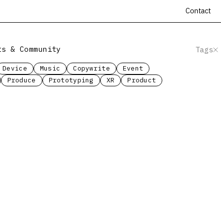
Contact
ts & Community
Tags
Device
Music
Copywrite
Event
Produce
Prototyping
XR
Product
場