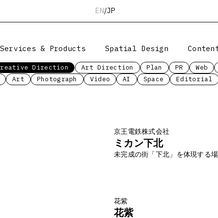
EN
/
JP
Services & Products
Spatial Design
Conten
Creative Direction
Art Direction
Plan
PR
Web
Art
Photograph
Video
AI
Space
Editorial
京王電鉄株式会社
ミカン下北
未完成の街「下北」を体現する
花紫
花紫