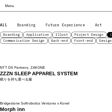
Menu
Top
All
Branding
Future Experience
Art
Works
Services
Branding
Application
Illust
Project Design
Communication Design
Back-end
Front-end
Design
Teams
About
People
News
NTT DX Partners, ZAKONE
Recruit
ZZZN SLEEP APPAREL SYSTEM
Contact
眠りを持ち運べる服
Bridgestone Softrobotics Ventures x Konel
Morph inn