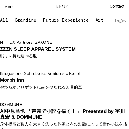
Contact
EN
/
JP
Menu
All
Branding
Future Experience
Art
Servic
Tags
Top
Works
Branding
Application
Illust
Project Design
Creative Direction
Art Direction
Plan
PR
Services
NTT DX Partners, ZAKONE
Web
Device
Music
Copywrite
Event
Teams
ZZZN SLEEP APPAREL SYSTEM
Communication Design
Back-end
Front-end
眠りを持ち運べる服
About
Design
Art
Photograph
Video
AI
Space
People
Editorial
Produce
Prototyping
XR
Product
News
Bridgestone Softrobotics Ventures x Konel
Morph inn
Recruit
やわらかいロボットに身をゆだねる無目的室
Contact
DOMMUNE
AI中原昌也 「声帯で小説を描く！」 Presented by 宇川
直宏 & DOMMUNE
身体機能と視力を大きく失った作家とAIの対話によって新作小説を描